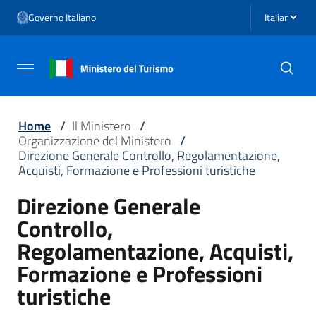
Vai ai contenuti
Seleziona li
Governo Italiano
Vai al menu di navigazione
Vai al footer
Attiva / disattiva la navigazione
Home
/
Il Ministero
/
Organizzazione del Ministero
/
Direzione Generale Controllo, Regolamentazione,
Acquisti, Formazione e Professioni turistiche
Direzione Generale
Controllo,
Regolamentazione, Acquisti,
Formazione e Professioni
turistiche