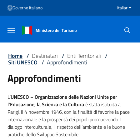
Vai ai contenuti
Seleziona li
Governo Italiano
Vai al menu di navigazione
Vai al footer
Attiva / disattiva la navigazione
Home
/
Destinatari
/
Enti Territoriali
/
Siti UNESCO
/
Approfondimenti
Approfondimenti
L’
UNESCO – Organizzazione delle Nazioni Unite per
l’Educazione, la Scienza e la Cultura
è stata istituita a
Parigi, il 4 novembre 1946, con la finalità di favorire la pace
internazionale e la prosperità dei popoli promuovendo il
dialogo interculturale, il rispetto dell’ambiente e le buone
pratiche dello Sviluppo Sostenibile