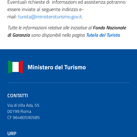
Eventuali richieste di informazioni ed assistenza potranno
essere inviate al seguente indirizzo e-
mail:
turista@ministeroturismo.gov.it
.
Tutte le informazioni relative alle iniziative al
Fondo Nazionale
di Garanzia
sono disponibili nella pagina
Tutela del Turista
.
CONTATTI
Via di Villa Ada, 55
00199 Roma
CF 96480590585
URP