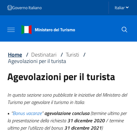
Vai ai contenuti
Seleziona li
Governo Italiano
Vai al menu di navigazione
Vai al footer
Attiva / disattiva la navigazione
Home
/
Destinatari
/
Turisti
/
Agevolazioni per il turista
Agevolazioni per il turista
In questa sezione sono pubblicate le iniziative del Ministero del
Turismo per agevolare il turismo in Italia:
•
“
Bonus vacanze
”
agevolazione conclusa
(termine ultimo per
la presentazione della richiesta
31 dicembre 2020
/ termine
ultimo per l’utilizzo del bonus
31 dicembre 2021
)