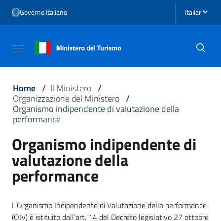
Vai ai contenuti
Seleziona li
Governo Italiano
Vai al menu di navigazione
Vai al footer
Attiva / disattiva la navigazione
Home
/
Il Ministero
/
Organizzazione del Ministero
/
Organismo indipendente di valutazione della
performance
Organismo indipendente di
valutazione della
performance
L’Organismo Indipendente di Valutazione della performance
(OIV) è istituito dall’art. 14 del Decreto legislativo 27 ottobre