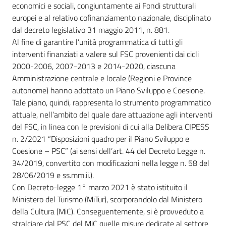
economici e sociali, congiuntamente ai Fondi strutturali
europei e al relativo cofinanziamento nazionale, disciplinato
dal decreto legislativo 31 maggio 2011, n. 881.
Al fine di garantire l’unità programmatica di tutti gli
interventi finanziati a valere sul FSC provenienti dai cicli
2000-2006, 2007-2013 e 2014-2020, ciascuna
Amministrazione centrale e locale (Regioni e Province
autonome) hanno adottato un Piano Sviluppo e Coesione.
Tale piano, quindi, rappresenta lo strumento programmatico
attuale, nell’ambito del quale dare attuazione agli interventi
del FSC, in linea con le previsioni di cui alla Delibera CIPESS
n. 2/2021 “Disposizioni quadro per il Piano Sviluppo e
Coesione – PSC” (ai sensi dell’art. 44 del Decreto Legge n.
34/2019, convertito con modificazioni nella legge n. 58 del
28/06/2019 e ss.mm.ii.).
Con Decreto-legge 1° marzo 2021 è stato istituito il
Ministero del Turismo (MiTur), scorporandolo dal Ministero
della Cultura (MiC). Conseguentemente, si è provveduto a
stralciare dal PSC del MiC quelle misure dedicate al settore