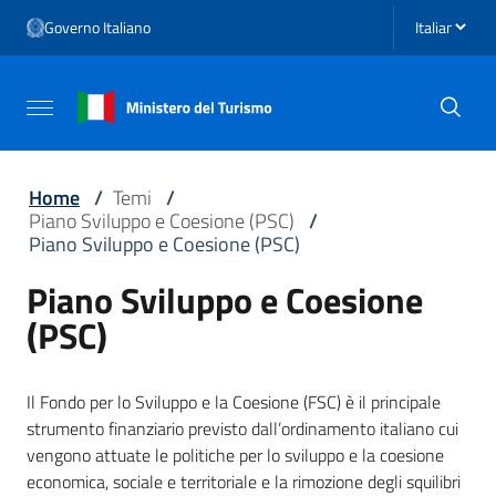
Vai ai contenuti
Seleziona li
Governo Italiano
Vai al menu di navigazione
Vai al footer
Attiva / disattiva la navigazione
Home
/
Temi
/
Piano Sviluppo e Coesione (PSC)
/
Piano Sviluppo e Coesione (PSC)
Piano Sviluppo e Coesione
(PSC)
Il Fondo per lo Sviluppo e la Coesione (FSC) è il principale
strumento finanziario previsto dall’ordinamento italiano cui
vengono attuate le politiche per lo sviluppo e la coesione
economica, sociale e territoriale e la rimozione degli squilibri