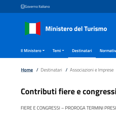
Vai ai contenuti
Governo Italiano
Vai al menu di navigazione
Vai al footer
Il Ministero
Temi
Destinatari
Normativ
Home
/
Destinatari
/
Associazioni e Imprese
Contributi fiere e congress
FIERE E CONGRESSI – PROROGA TERMINI PRES