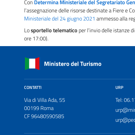
Con
Determina Ministeriale del Segretariato Ge
l’assegnazione delle risorse destinate a Fiere e C
Ministeriale del 24 giugno 2021
ammesso alla regis
Lo
sportello telematico
per l’invio delle istanze d
ore 17:00).
CONTATTI
URP
Via di Villa Ada, 55
Tel: 06.
00199 Roma
urp@mini
CF 96480590585
urp@pec.