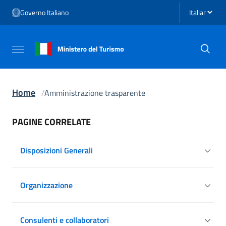
Vai ai contenuti
Seleziona li
Governo Italiano
Vai al menu di navigazione
Vai al footer
Attiva / disattiva la navigazione
Home
Amministrazione trasparente
PAGINE CORRELATE
Disposizioni Generali
Organizzazione
Consulenti e collaboratori