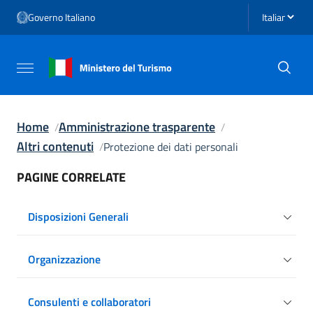
Vai ai contenuti
Seleziona li
Governo Italiano
Vai al menu di navigazione
Vai al footer
Attiva / disattiva la navigazione
Home
Amministrazione trasparente
Altri contenuti
Protezione dei dati personali
PAGINE CORRELATE
Disposizioni Generali
Organizzazione
Consulenti e collaboratori