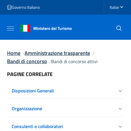
Vai ai contenuti
Seleziona li
Governo Italiano
Vai al menu di navigazione
Vai al footer
Attiva / disattiva la navigazione
Home
Amministrazione trasparente
Bandi di concorso
Bandi di concorso attivi
PAGINE CORRELATE
Disposizioni Generali
Organizzazione
Consulenti e collaboratori