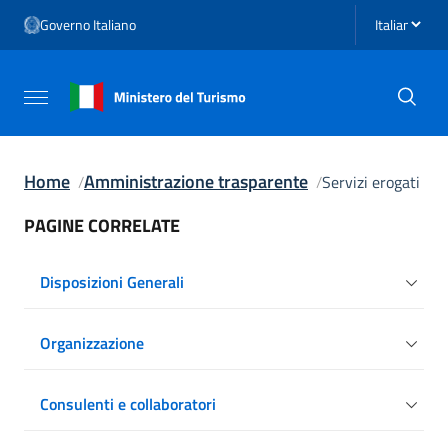
Vai ai contenuti
Seleziona li
Governo Italiano
Vai al menu di navigazione
Vai al footer
Attiva / disattiva la navigazione
Home
Amministrazione trasparente
Servizi erogati
PAGINE CORRELATE
Disposizioni Generali
Organizzazione
Consulenti e collaboratori