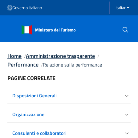
Vai ai contenuti
Seleziona li
Governo Italiano
Vai al menu di navigazione
Vai al footer
Attiva / disattiva la navigazione
Home
Amministrazione trasparente
Performance
Relazione sulla performance
PAGINE CORRELATE
Disposizioni Generali
Organizzazione
Consulenti e collaboratori