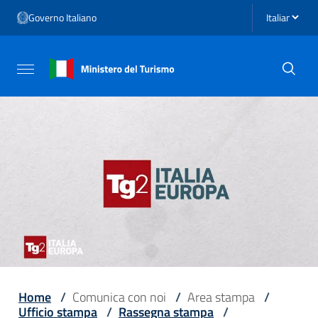
Vai ai contenuti
Seleziona li
Governo Italiano
Vai al menu di navigazione
Vai al footer
Attiva / disattiva la navigazione
Home
/
Comunica con noi
/
Area stampa
/
Ufficio stampa
/
Rassegna stampa
/