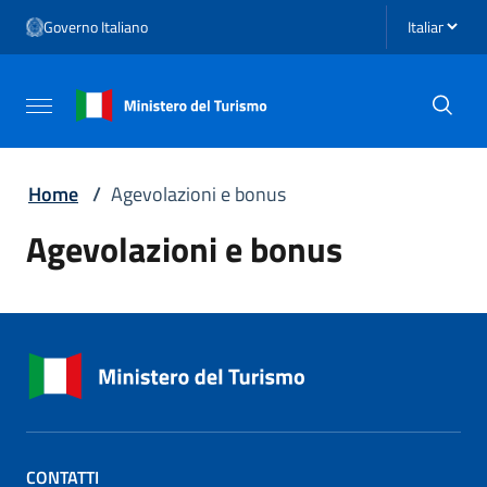
Vai ai contenuti
Seleziona li
Governo Italiano
Vai al menu di navigazione
Vai al footer
Attiva / disattiva la navigazione
Home
/
Agevolazioni e bonus
Agevolazioni e bonus
CONTATTI