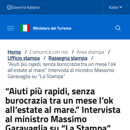
Vai ai contenuti
Seleziona li
Governo Italiano
Vai al menu di navigazione
Vai al footer
Attiva / disattiva la navigazione
Home
/
Comunica con noi
/
Area stampa
/
Ufficio stampa
/
Rassegna stampa
/
“Aiuti più rapidi, senza burocrazia tra un mese l’ok
all’estate al mare.” Intervista al ministro Massimo
Garavaglia su “La Stampa”
“Aiuti più rapidi, senza
burocrazia tra un mese l’ok
all’estate al mare.” Intervista
al ministro Massimo
Garavaglia su “La Stampa”