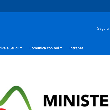
Seguici
ive e Studi
Comunica con noi
Intranet