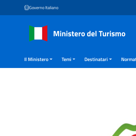
Vai ai contenuti
Governo Italiano
Vai al menu di navigazione
Vai al footer
Il Ministero
Temi
Destinatari
Normat