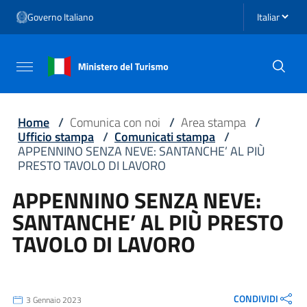
Vai ai contenuti
Seleziona li
Governo Italiano
Vai al menu di navigazione
Vai al footer
Attiva / disattiva la navigazione
Home
/
Comunica con noi
/
Area stampa
/
Ufficio stampa
/
Comunicati stampa
/
APPENNINO SENZA NEVE: SANTANCHE’ AL PIÙ
PRESTO TAVOLO DI LAVORO
APPENNINO SENZA NEVE:
SANTANCHE’ AL PIÙ PRESTO
TAVOLO DI LAVORO
CONDIVIDI
3 Gennaio 2023