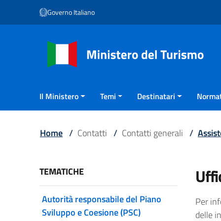
Vai ai contenuti
Governo Italiano
Vai al menu di navigazione
Vai al footer
Il Ministero
Temi
Destinatari
Normat
Home
/
Contatti
/
Contatti generali
/
Assist
Uffi
TEMATICHE
Autorità responsabile del Piano
Per inf
Sviluppo e Coesione (PSC)
delle i