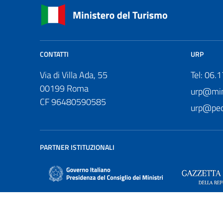
CONTATTI
URP
Via di Villa Ada, 55
Tel: 06.
00199 Roma
urp@mini
CF 96480590585
urp@pec.
PARTNER ISTITUZIONALI
Privacy policy
|
Note legali
|
Social media policy
|
Dichiar