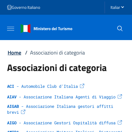
Vai ai contenuti
Seleziona li
Governo Italiano
Vai al menu di navigazione
Vai al footer
Attiva / disattiva la navigazione
Home
/
Associazioni di categoria
Associazioni di categoria
ACI
 - Automobile Club d'Italia
AIAV
 - Associazione Italiana Agenti di Viaggio
AIGAB
 - Associazione Italiana gestori affitti 
brevi
AIGO
 - Associazione Gestori Ospitalità diffusa