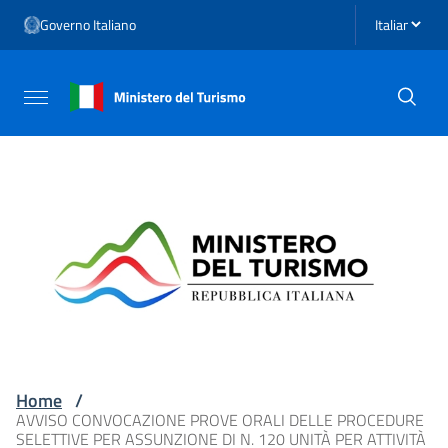
Vai ai contenuti
Seleziona li
Governo Italiano
Vai al menu di navigazione
Vai al footer
Attiva / disattiva la navigazione
Home
/
AVVISO CONVOCAZIONE PROVE ORALI DELLE PROCEDURE
SELETTIVE PER ASSUNZIONE DI N. 120 UNITÀ PER ATTIVITÀ