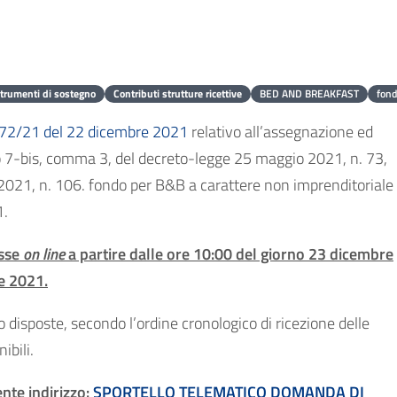
trumenti di sostegno
Contributi strutture ricettive
BED AND BREAKFAST
fon
772/21 del 22 dicembre 2021
relativo all’assegnazione ed
olo 7-bis, comma 3, del decreto-legge 25 maggio 2021, n. 73,
 2021, n. 106. fondo per B&B a carattere non imprenditoriale
1.
esse
on line
a partire dalle ore 10:00 del giorno 23 dicembre
e 2021.
 disposte, secondo l’ordine cronologico di ricezione delle
ibili.
nte indirizzo:
SPORTELLO TELEMATICO DOMANDA DI