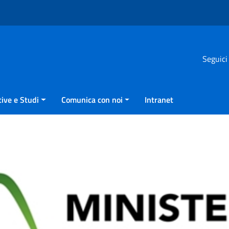
Seguici
ive e Studi
Comunica con noi
Intranet