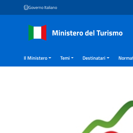
Vai ai contenuti
Governo Italiano
Vai al menu di navigazione
Vai al footer
Il Ministero
Temi
Destinatari
Normat