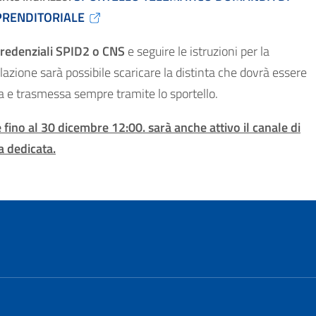
PRENDITORIALE
credenziali SPID2 o CNS
e seguire le istruzioni per la
lazione sarà possibile scaricare la distinta che dovrà essere
a e trasmessa sempre tramite lo sportello.
fino al 30 dicembre 12:00. sarà anche attivo il canale di
a dedicata.