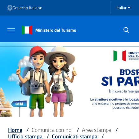
Vai ai contenuti
Seleziona li
Governo Italiano
Vai al menu di navigazione
Vai al footer
Attiva / disattiva la navigazione
Home
/
Comunica con noi
/
Area stampa
/
Ufficio stampa
/
Comunicati stampa
/