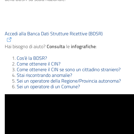
Accedi alla Banca Dati Strutture Ricettive (BDSR)
Hai bisogno di aiuto?
Consulta
le
infografiche
:
Cos’è la BDSR?
Come ottenere il CIN?
Come ottenere il CIN se sono un cittadino straniero?
Stai riscontrando anomalie?
Sei un operatore della Regione/Provincia autonoma?
Sei un operatore di un Comune?