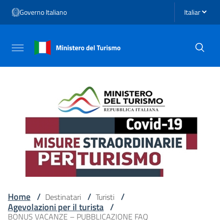
Vai ai contenuti
Seleziona li
Governo Italiano
Vai al menu di navigazione
Vai al footer
Attiva / disattiva la navigazione
Home
/
/
/
Destinatari
Turisti
Agevolazioni per il turista
/
BONUS VACANZE – PUBBLICAZIONE FAQ