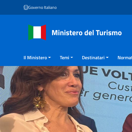
Vai ai contenuti
Governo Italiano
Vai al menu di navigazione
Vai al footer
Il Ministero
Temi
Destinatari
Normat