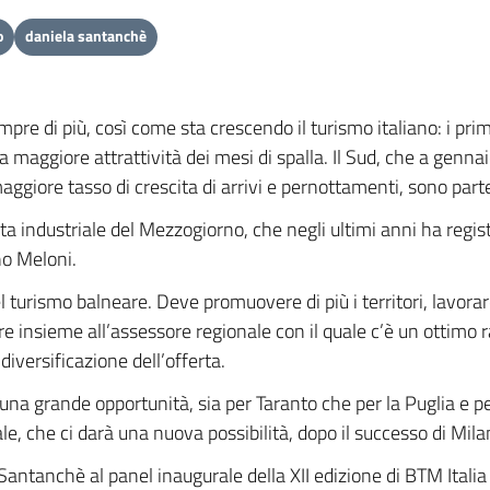
o
daniela santanchè
pre di più, così come sta crescendo il turismo italiano: i pri
na maggiore attrattività dei mesi di spalla. Il Sud, che a genna
ggiore tasso di crescita di arrivi e pernottamenti, sono part
cita industriale del Mezzogiorno, che negli ultimi anni ha regis
no Meloni.
turismo balneare. Deve promuovere di più i territori, lavorare 
 insieme all’assessore regionale con il quale c’è un ottimo r
diversificazione dell’offerta.
una grande opportunità, sia per Taranto che per la Puglia e per
ale, che ci darà una nuova possibilità, dopo il successo di Mil
 Santanchè al panel inaugurale della XII edizione di BTM Ital