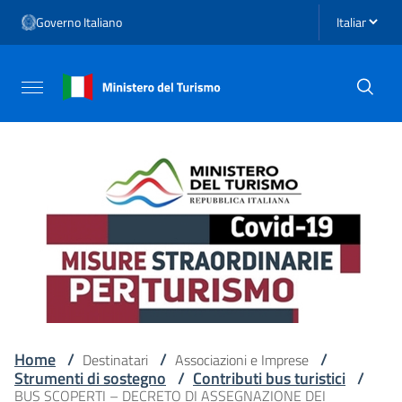
Vai ai contenuti
Seleziona li
Governo Italiano
Vai al menu di navigazione
Vai al footer
Attiva / disattiva la navigazione
Home
/
/
/
Destinatari
Associazioni e Imprese
Strumenti di sostegno
/
Contributi bus turistici
/
BUS SCOPERTI – DECRETO DI ASSEGNAZIONE DEI