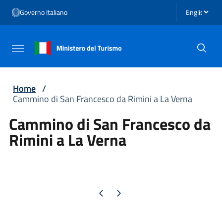
Vai ai contenuti
Seleziona li
Governo Italiano
Vai al menu di navigazione
Vai al footer
Attiva / disattiva la navigazione
Home
/
Cammino di San Francesco da Rimini a La Verna
Cammino di San Francesco da
Rimini a La Verna
Pagina precedente
Pagina successiva