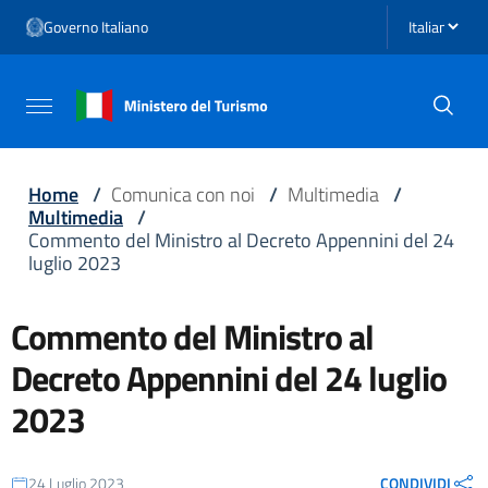
Vai ai contenuti
Seleziona li
Governo Italiano
Vai al menu di navigazione
Vai al footer
Attiva / disattiva la navigazione
Home
/
Comunica con noi
/
Multimedia
/
Multimedia
/
Commento del Ministro al Decreto Appennini del 24
luglio 2023
Commento del Ministro al
Decreto Appennini del 24 luglio
2023
24 Luglio 2023
CONDIVIDI