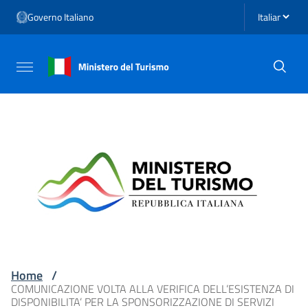
Vai ai contenuti
Seleziona li
Governo Italiano
Vai al menu di navigazione
Vai al footer
Attiva / disattiva la navigazione
Home
/
COMUNICAZIONE VOLTA ALLA VERIFICA DELL’ESISTENZA DI
DISPONIBILITA’ PER LA SPONSORIZZAZIONE DI SERVIZI