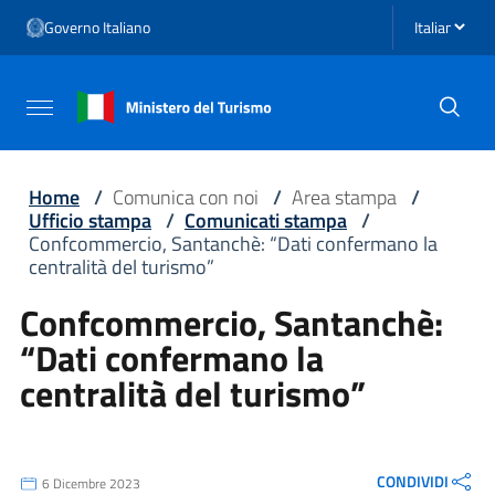
Vai ai contenuti
Seleziona li
Governo Italiano
Vai al menu di navigazione
Vai al footer
Attiva / disattiva la navigazione
Home
/
Comunica con noi
/
Area stampa
/
Ufficio stampa
/
Comunicati stampa
/
Confcommercio, Santanchè: “Dati confermano la
centralità del turismo”
Confcommercio, Santanchè:
“Dati confermano la
centralità del turismo”
CONDIVIDI
6 Dicembre 2023