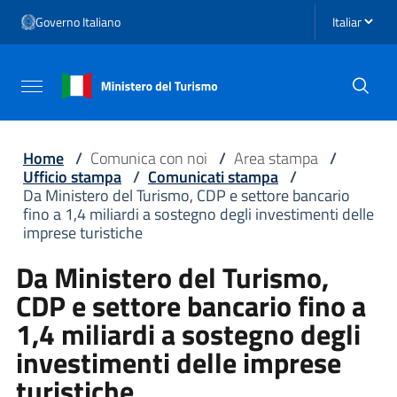
Vai ai contenuti
Seleziona li
Governo Italiano
Vai al menu di navigazione
Vai al footer
Attiva / disattiva la navigazione
Home
/
Comunica con noi
/
Area stampa
/
Ufficio stampa
/
Comunicati stampa
/
Da Ministero del Turismo, CDP e settore bancario
fino a 1,4 miliardi a sostegno degli investimenti delle
imprese turistiche
Da Ministero del Turismo,
CDP e settore bancario fino a
1,4 miliardi a sostegno degli
investimenti delle imprese
turistiche