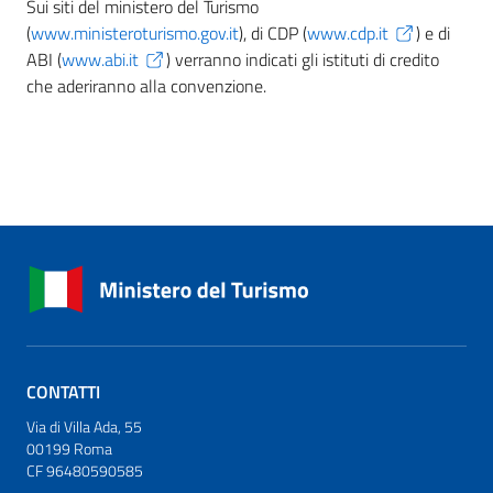
Sui siti del ministero del Turismo
(
www.ministeroturismo.gov.it
), di CDP (
www.cdp.it
) e di
ABI (
www.abi.it
) verranno indicati gli istituti di credito
che aderiranno alla convenzione.
CONTATTI
Via di Villa Ada, 55
00199 Roma
CF 96480590585