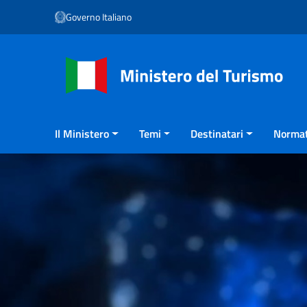
Vai ai contenuti
Governo Italiano
Vai al menu di navigazione
Vai al footer
Il Ministero
Temi
Destinatari
Normat