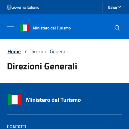
Vai ai contenuti
Seleziona li
Governo Italiano
Vai al menu di navigazione
Vai al footer
Attiva / disattiva la navigazione
Home
/
Direzioni Generali
Direzioni Generali
CONTATTI