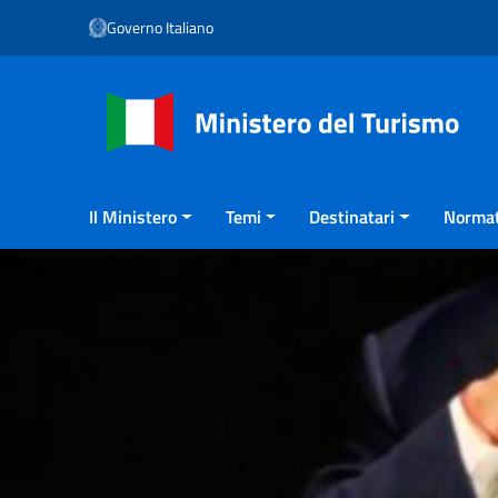
Vai ai contenuti
Governo Italiano
Vai al menu di navigazione
Vai al footer
Il Ministero
Temi
Destinatari
Normat