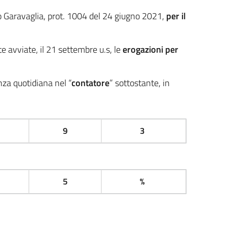
 Garavaglia, prot. 1004 del 24 giugno 2021,
per il
te avviate, il 21 settembre u.s, le
erogazioni per
nza quotidiana nel “
contatore
” sottostante, in
9
3
5
%