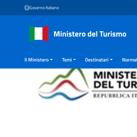
Vai ai contenuti
Governo Italiano
Vai al menu di navigazione
Vai al footer
Il Ministero
Temi
Destinatari
Normat