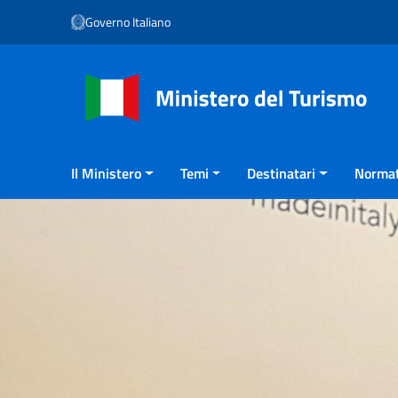
Vai ai contenuti
Governo Italiano
Vai al menu di navigazione
Vai al footer
Il Ministero
Temi
Destinatari
Normat