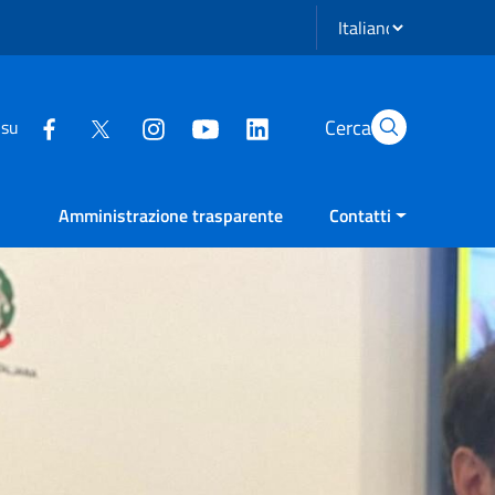
Seleziona lingua
Cerca
 su
Amministrazione trasparente
Contatti