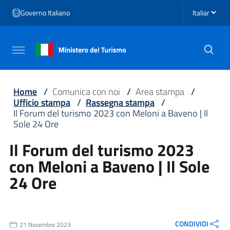
Vai ai contenuti
Seleziona li
Governo Italiano
Vai al menu di navigazione
Vai al footer
Attiva / disattiva la navigazione
Home
/
Comunica con noi
/
Area stampa
/
Ufficio stampa
/
Rassegna stampa
/
Il Forum del turismo 2023 con Meloni a Baveno | Il
Sole 24 Ore
Il Forum del turismo 2023
con Meloni a Baveno | Il Sole
24 Ore
CONDIVIDI
21 Novembre 2023