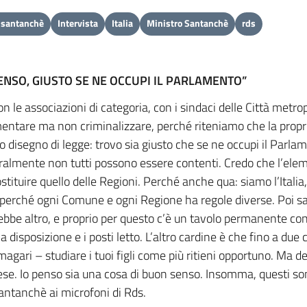
 santanchè
Intervista
Italia
Ministro Santanchè
rds
SENSO, GIUSTO SE NE OCCUPI IL PARLAMENTO”
con le associazioni di categoria, con i sindaci delle Città metr
ntare ma non criminalizzare, perché riteniamo che la propri
o disegno di legge: trovo sia giusto che se ne occupi il Parlam
almente non tutti possono essere contenti. Credo che l’elem
stituire quello delle Regioni. Perché anche qua: siamo l’Itali
e, perché ogni Comune e ogni Regione ha regole diverse. Poi s
e altro, e proprio per questo c’è un tavolo permanente con tu
disposizione e i posti letto. L’altro cardine è che fino a due 
magari – studiare i tuoi figli come più ritieni opportuno. Ma del
rese. Io penso sia una cosa di buon senso. Insomma, questi so
Santanchè ai microfoni di Rds.