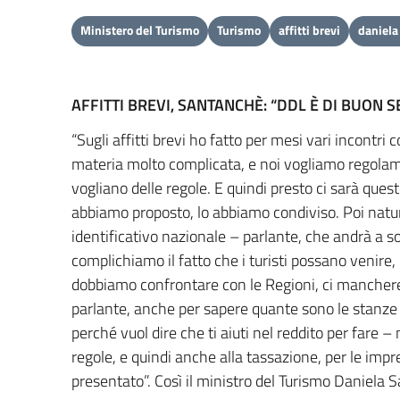
Ministero del Turismo
Turismo
affitti brevi
daniela
AFFITTI BREVI, SANTANCHÈ: “DDL È DI BUON 
“Sugli affitti brevi ho fatto per mesi vari incontri 
materia molto complicata, e noi vogliamo regolame
vogliano delle regole. E quindi presto ci sarà quest
abbiamo proposto, lo abbiamo condiviso. Poi natur
identificativo nazionale – parlante, che andrà a so
complichiamo il fatto che i turisti possano venir
dobbiamo confrontare con le Regioni, ci mancherebb
parlante, anche per sapere quante sono le stanze a 
perché vuol dire che ti aiuti nel reddito per fare – 
regole, e quindi anche alla tassazione, per le imp
presentato”. Così il ministro del Turismo Daniela 