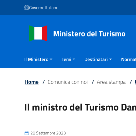
Vai ai contenuti
Governo Italiano
Vai al menu di navigazione
Vai al footer
Il Ministero
Temi
Destinatari
Normat
Home
/
Comunica con noi
/
Area stampa
/
Il ministro del Turismo Da
28 Settembre 2023