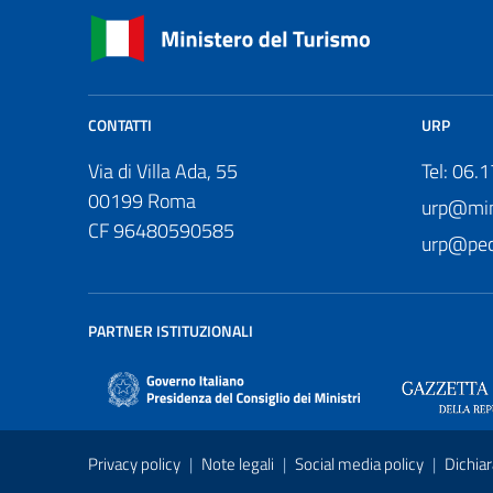
CONTATTI
URP
Via di Villa Ada, 55
Tel: 06.
00199 Roma
urp@mini
CF 96480590585
urp@pec.
PARTNER ISTITUZIONALI
Privacy policy
|
Note legali
|
Social media policy
|
Dichiar