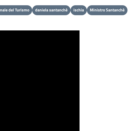
onale del Turismo
daniela santanchè
ischia
Ministro Santanchè