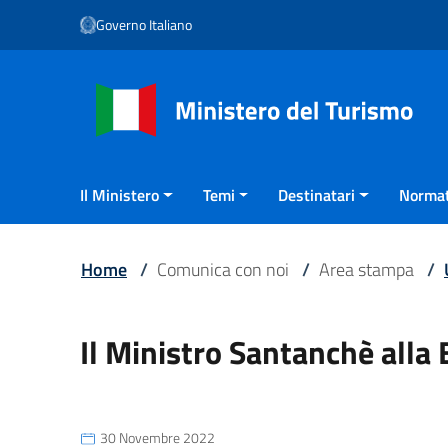
Vai ai contenuti
Governo Italiano
Vai al menu di navigazione
Vai al footer
Il Ministero
Temi
Destinatari
Normat
Home
/
Comunica con noi
/
Area stampa
/
Il Ministro Santanchè alla
30 Novembre 2022