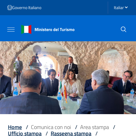
Vai ai contenuti
Seleziona li
Governo Italiano
Vai al menu di navigazione
Vai al footer
Attiva / disattiva la navigazione
Home
/
Comunica con noi
/
Area stampa
/
Ufficio stampa
/
Rassegna stampa
/