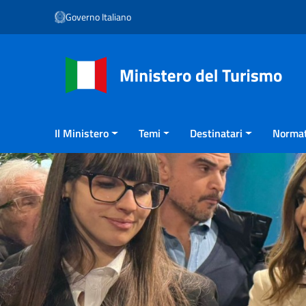
Vai ai contenuti
Governo Italiano
Vai al menu di navigazione
Vai al footer
Il Ministero
Temi
Destinatari
Normat