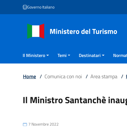
Vai ai contenuti
Governo Italiano
Vai al menu di navigazione
Vai al footer
Il Ministero
Temi
Destinatari
Normat
Home
/
Comunica con noi
/
Area stampa
/
Il Ministro Santanchè ina
7 Novembre 2022