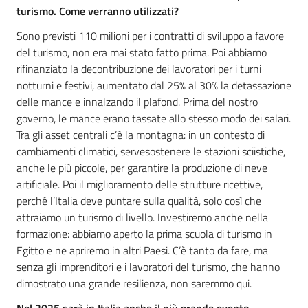
turismo. Come verranno utilizzati?
S
ono previsti 110 milioni per i contratti di sviluppo a favore
del turismo, non
era
mai stato fatto prima. Poi
abbiamo
rifinanziato la decontribuzione dei lavoratori per i turni
notturni e festivi, aumentato
d
al 25
%
al 30%
la
d
etassazione
delle mance
e
innalzando il plafond. Prima del nostro
governo, le mance erano tassate allo stesso modo dei salari.
Tra gli asset centrali c’è
la montagna
: i
n un contesto di
cambiamenti climatici,
serve
sostenere le stazioni sciistiche,
anche
le più piccole, per garantire la produzione di neve
artificiale.
Poi
il miglioramento delle strutture ricettive,
perché l’Italia deve puntare sulla qualità
, solo così che
attra
iamo
un turismo di
livello
. Investiremo anche nella
formazione
: a
bbiamo aperto la prima scuola di turismo in
Egitto e ne apriremo in altri Paesi. C’è tanto da fare,
ma
senza
gli imprenditori e i lavoratori del turismo, che hanno
dimostrato una grande resilienza
, non saremmo qui
.