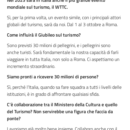
Nel 2025 sarà
in Italia
anche il più grande evento
mondiale sul turismo, il WTTC.
Sì, p
er la prima volta,
un evento simile,
con i principali attori
globali del turismo
, sarà da noi. D
al 1 al 3 ottobre a Roma.
Come
influ
i
rà il Giubileo sul turismo?
Sono
previsti 30 milioni di pellegrini
,
e i pellegrini sono
anche turisti
. S
arà fondamentale la nostra capacità di farli
viaggiare in tutta Italia, non solo a Roma. Ci aspettiamo un
incremento straordinario.
Siamo pronti a ricevere 30 milioni di per
so
n
e
?
S
ì, perché l’Italia, quando sa fare squadra a tutti i livelli delle
istituzioni, è in grado di affrontare qualsiasi sfida.
C’è
collaborazione tra
il Ministero della Cultura e quello
del Turismo
?
Non servirebbe
una figura che faccia da
ponte?
L
avoriamo già molto bene insieme.
C
ollaboro anche con il