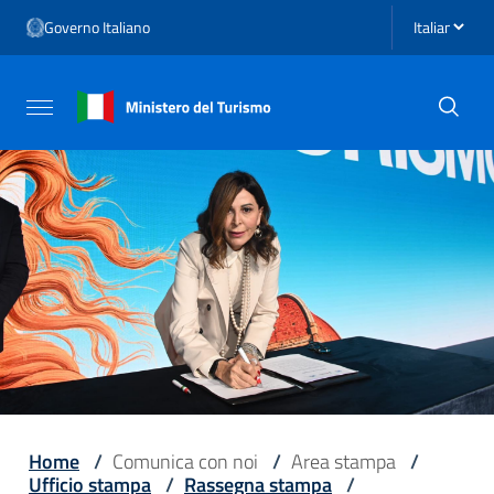
Vai ai contenuti
Seleziona li
Governo Italiano
Vai al menu di navigazione
Vai al footer
Attiva / disattiva la navigazione
Home
/
Comunica con noi
/
Area stampa
/
Ufficio stampa
/
Rassegna stampa
/