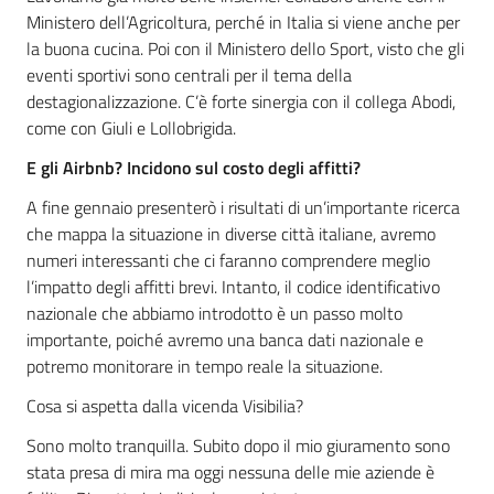
Ministero dell’Agricoltura, perché in Italia si viene anche per
la buona cucina.
Poi con
il Ministero dello Sport, visto che gli
eventi sportivi sono
centrali per il tema della
destagionalizzazione
. C’è forte sinergia con
i
l collega
Ab
odi
,
come con Giuli e Lollobrigida
.
E gli Airbnb
? I
ncidono sul costo degli affitti?
A fine gennaio presenterò i risultati di un’importante ricerca
che mappa la situazione in diverse città italiane
, a
vremo
numeri interessanti che ci
faranno
comprendere meglio
l’impatto degli affitti brevi. Intanto, il codice identificativo
nazionale che abbiamo introdotto è un passo molto
importante, poiché avremo una banca dati nazionale e
potremo monitorare in tempo reale la situazione.
Cosa
s
i aspett
a
dalla vicenda
Visibilia
?
Sono molto tranquilla.
Subito dopo il mio giuramento
sono
stata presa di mira
ma oggi nessuna delle mie aziende è