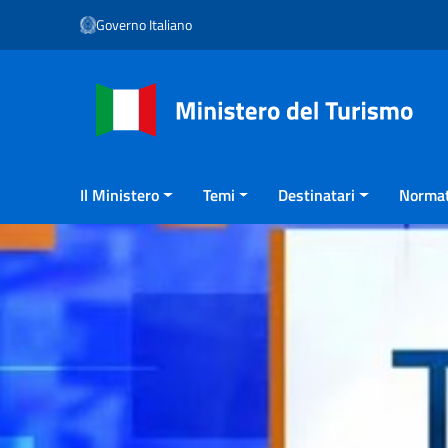
Vai ai contenuti
Governo Italiano
Vai al menu di navigazione
Vai al footer
Il Ministero
Temi
Destinatari
Normat