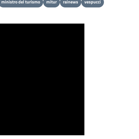
ministro del turismo
mitur
rainews
vespucci