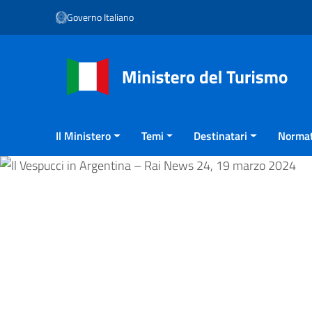
Vai ai contenuti
Governo Italiano
Vai al menu di navigazione
Vai al footer
Il Ministero
Temi
Destinatari
Normat