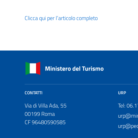
Clicca qui per l’articolo completo
CONTATTI
URP
Via di Villa Ada, 55
Tel: 06.
00199 Roma
urp@mini
CF 96480590585
urp@pec.