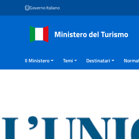
Vai ai contenuti
Governo Italiano
Vai al menu di navigazione
Vai al footer
Il Ministero
Temi
Destinatari
Normat