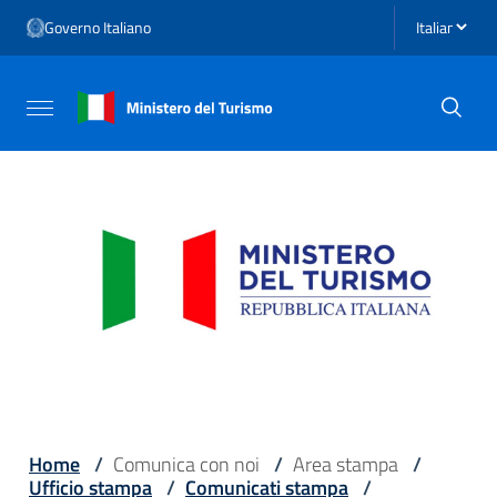
Vai ai contenuti
Seleziona li
Governo Italiano
Vai al menu di navigazione
Vai al footer
Attiva / disattiva la navigazione
Home
/
Comunica con noi
/
Area stampa
/
Ufficio stampa
/
Comunicati stampa
/