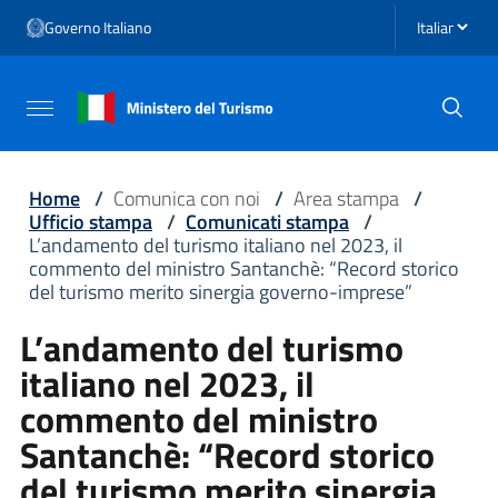
Vai ai contenuti
Seleziona li
Governo Italiano
Vai al menu di navigazione
Vai al footer
Attiva / disattiva la navigazione
Home
/
Comunica con noi
/
Area stampa
/
Ufficio stampa
/
Comunicati stampa
/
L’andamento del turismo italiano nel 2023, il
commento del ministro Santanchè: “Record storico
del turismo merito sinergia governo-imprese”
L’andamento del turismo
italiano nel 2023, il
commento del ministro
Santanchè: “Record storico
del turismo merito sinergia