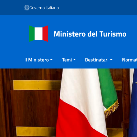
Vai ai contenuti
Governo Italiano
Vai al menu di navigazione
Vai al footer
Il Ministero
Temi
Destinatari
Normat