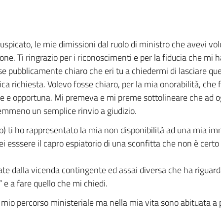
spicato, le mie dimissioni dal ruolo di ministro che avevi vol
one. Ti ringrazio per i riconoscimenti e per la fiducia che mi 
sse pubblicamente chiaro che eri tu a chiedermi di lasciare q
ica richiesta. Volevo fosse chiaro, per la mia onorabilità, che
 utile e opportuna. Mi premeva e mi preme sottolineare che ad o
nemmeno un semplice rinvio a giudizio.
imo) ti ho rappresentato la mia non disponibilità ad una mia 
esssere il capro espiatorio di una sconfitta che non è certo 
rate dalla vicenda contingente ed assai diversa che ha riguar
 e a fare quello che mi chiedi.
 mio percorso ministeriale ma nella mia vita sono abituata a p