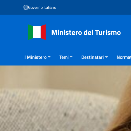
Vai ai contenuti
Governo Italiano
Vai al menu di navigazione
Vai al footer
Il Ministero
Temi
Destinatari
Normat