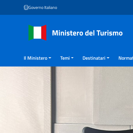
Vai ai contenuti
Governo Italiano
Vai al menu di navigazione
Vai al footer
Il Ministero
Temi
Destinatari
Normat