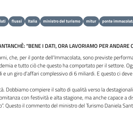
dati
flussi
Italia
ministro del turismo
mitur
ponte immacolat
NTANCHÈ: “BENE I DATI, ORA LAVORIAMO PER ANDARE O
iorni, che, per il ponte dell’Immacolata, sono previste perfor
andemia e tutto ciò che questo ha comportato per il settore. Og
rdi e un giro d’affari complessivo di 6 miliardi. E questo ci de
tà. Dobbiamo compiere il salto di qualità verso la destagional
comitanza con festività e alta stagione, ma anche capace a dis
”. Questo il commento del ministro del Turismo Daniela Santan